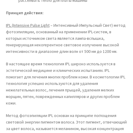
рассеивать тепло для платы машины
Принцип действия:
IPL (Intensive Pulse Light
– Интенсивный Импульсный Свет) метод
фотоэпиляции, основанный на применении IPL-систем, в
которых источником света является лампа-вспышка,
генерирующая некогерентное световое излучение высокой
интенсивности в диапазоне длин волн от 500 нм до 1200 нм.
В настоящее время технология IPL широко используется в
эстетической медицине и клинических испытаниях. IPL
помогает для лечения многих проблем кожи. В косметологии IPL
технология успешно используются для удаления
нежелательных волос, лечения прыщей, удаления мелких
морщин, пятен, поврежденных капилляров и других проблем
кожи.
Метод фотоэпиляции IPL основан на принципе поглощения
световой энергии пигментом волоса. Этот пигмент, отвечающий
за цвет волоса, называется меланином, высокая концентрация