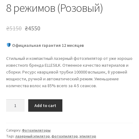
8 режимов (Розовый)
₴
5150
₴
4550
Официальная гарантия 12 месяцев
Стильный и компактный лазерный фотоэпилятор от уже хорошо
известного бренда ELLESILK. Отменное качество материалов и
сборки. Ресурс кварцевой трубки 100000 вспышек, 8 уровней
мощности, ручной и автоматический режим. Уменьшение
количества волос на 85% всего за 4-5 сеансов.
Домашний
Add to cart
фотоэпилятор
ELLESILK
1000000
вспышек
Category:
Фотоэпиляторы
Tags:
лазерный эпилятор
,
фотоэпилятор
,
эпилятор
8